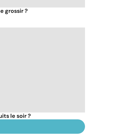
e grossir ?
ts le soir ?