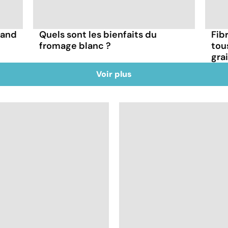
uand
Quels sont les bienfaits du
Fibr
fromage blanc ?
tou
gra
Voir plus