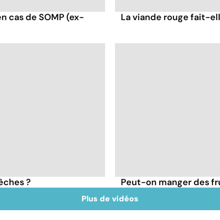
en cas de SOMP (ex-
La viande rouge fait-ell
pêches ?
Peut-on manger des frui
Plus de vidéos