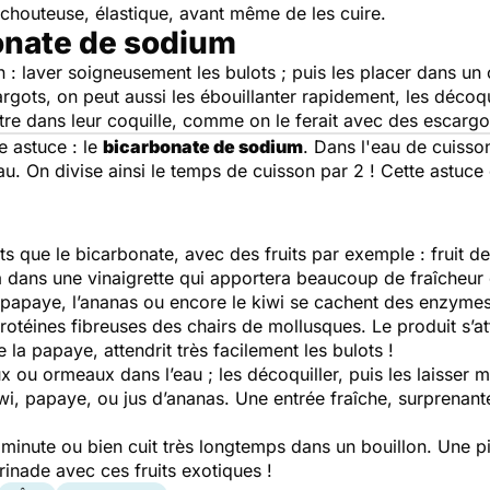
utchouteuse, élastique, avant même de les cuire.
onate de sodium
: laver soigneusement les bulots ; puis les placer dans un c
gots, on peut aussi les ébouillanter rapidement, les décoqui
tre dans leur coquille, comme on le ferait avec des escargo
e astuce : le
bicarbonate de sodium
. Dans l'eau de cuisson
u. On divise ainsi le temps de cuisson par 2 ! Cette astuce 
s que le bicarbonate, avec des fruits par exemple : fruit d
 dans une vinaigrette qui apportera beaucoup de fraîcheur et
 papaye, l’ananas ou encore le kiwi se cachent des enzymes 
rotéines fibreuses des chairs de mollusques. Le produit s’at
a papaye, attendrit très facilement les bulots !
x ou ormeaux dans l’eau ; les décoquiller, puis les laisser 
wi, papaye, ou jus d’ananas. Une entrée fraîche, surprenante
a minute ou bien cuit très longtemps dans un bouillon. Une 
inade avec ces fruits exotiques !