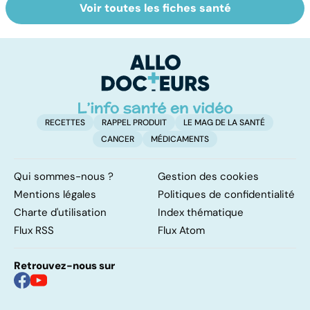
Voir toutes les fiches santé
Le magnésium,
Intestin irritable :
Al
un oligo-élément
le régime
pé
vital
FODMAP, une
solution ?
RECETTES
RAPPEL PRODUIT
LE MAG DE LA SANTÉ
CANCER
MÉDICAMENTS
Qui sommes-nous ?
Gestion des cookies
Mentions légales
Politiques de confidentialité
Charte d'utilisation
Index thématique
Flux RSS
Flux Atom
Retrouvez-nous sur