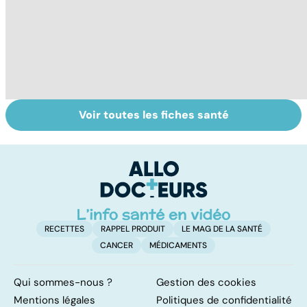
Voir toutes les fiches santé
Tout savoir sur
Inflammation des
Su
les infections
amygdales : que
le
pulmonaires
faire en cas
l'
d'angine ?
RECETTES
RAPPEL PRODUIT
LE MAG DE LA SANTÉ
CANCER
MÉDICAMENTS
Qui sommes-nous ?
Gestion des cookies
Mentions légales
Politiques de confidentialité