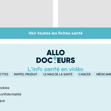
Voir toutes les fiches santé
Tout savoir sur les
Inflammation des
infections
amygdales : que faire
pulmonaires
en cas d'angine ?
ETTES
RAPPEL PRODUIT
LE MAG DE LA SANTÉ
CANCER
MÉDICAM
ookies
onfidentialité
que