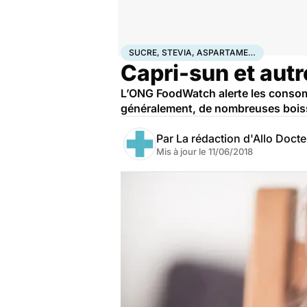
Accueil
Santé
Sucre, stevia, aspartame…
SUCRE, STEVIA, ASPARTAME…
Capri-sun et aut
L’ONG FoodWatch alerte les consomm
généralement, de nombreuses boiss
Par
La rédaction d'Allo Doct
Mis à jour le
11/06/2018