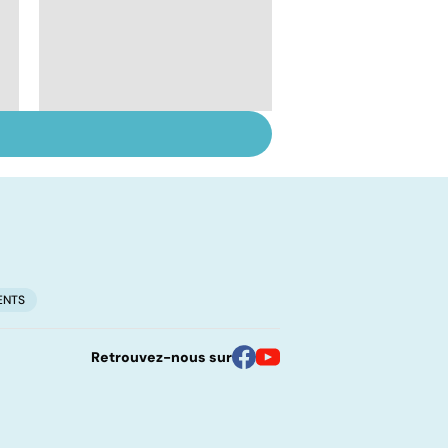
Suicide : prévenir le
passage à l'acte
ENTS
Retrouvez-nous sur