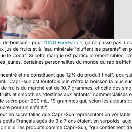
 de boisson : pour
l’ONG Foodwatch
, ça ne passe pas. Les
us de fruits et à l’eau minérale "bluffent les parents" en pa
e le Coca". Si cette marque est particulièrement ciblée, c’e
des jeunes, certaines personnalités du monde du rap s’affic
oncentré et ne constituent que 12% du produit final", poursu
L, Capri-sun est toutefois loin d’être la boisson la plus s
s de fruits du marché est de 10,7 grammes, et celle des sm
 fruits et smoothies "destinés aux enfants" commercialisés
 sucre pour 200 mL. 19 grammes qui, selon les auteurs de 
ucre pour un enfant."
neur en sucre telles que Capri-Sun représentent un véritabl
etits Français âgés de 3 à 7 ans étaient en surpoids, aujou
on elle, les produits comme Capri-Sun, "qui contiennent de