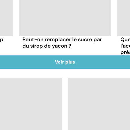
op
Peut-on remplacer le sucre par
Que
du sirop de yacon ?
l'a
pré
Voir plus