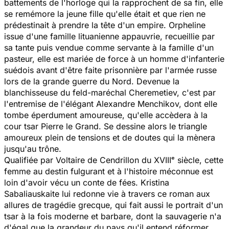
battements de l'horloge qui la rapprochent de sa fin, elle
se remémore la jeune fille qu'elle était et que rien ne
prédestinait à prendre la tête d'un empire. Orpheline
issue d'une famille lituanienne appauvrie, recueillie par
sa tante puis vendue comme servante à la famille d'un
pasteur, elle est mariée de force à un homme d'infanterie
suédois avant d'être faite prisonnière par l'armée russe
lors de la grande guerre du Nord. Devenue la
blanchisseuse du feld-maréchal Cheremetiev, c'est par
l'entremise de l'élégant Alexandre Menchikov, dont elle
tombe éperdument amoureuse, qu'elle accèdera à la
cour tsar Pierre le Grand. Se dessine alors le triangle
amoureux plein de tensions et de doutes qui la mènera
jusqu'au trône.
Qualifiée par Voltaire de Cendrillon du XVIIIᵉ siècle, cette
femme au destin fulgurant et à l'histoire méconnue est
loin d'avoir vécu un conte de fées. Kristina
Sabaliauskaite lui redonne vie à travers ce roman aux
allures de tragédie grecque, qui fait aussi le portrait d'un
tsar à la fois moderne et barbare, dont la sauvagerie n'a
d'égal que la grandeur du pays qu'il entend réformer.