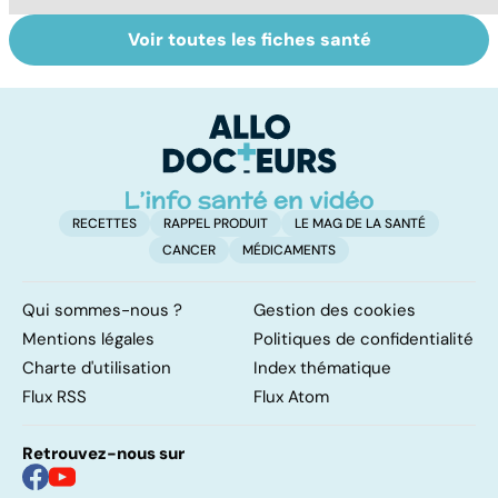
Voir toutes les fiches santé
Dérèglement
Tout savoir sur
I
hormonal : et si
les infections
a
c'était les
pulmonaires
fa
surrénales ?
d'
RECETTES
RAPPEL PRODUIT
LE MAG DE LA SANTÉ
CANCER
MÉDICAMENTS
Qui sommes-nous ?
Gestion des cookies
Mentions légales
Politiques de confidentialité
Charte d'utilisation
Index thématique
Flux RSS
Flux Atom
Retrouvez-nous sur