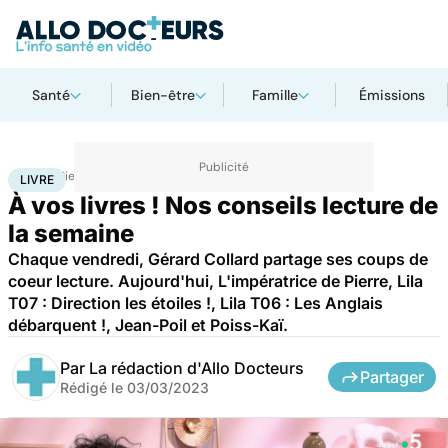
Santé
Bien-être
Famille
Émissions
Accueil
Bien-être
Livre
LIVRE
À vos livres ! Nos conseils lecture de
la semaine
Chaque vendredi, Gérard Collard partage ses coups de
coeur lecture. Aujourd'hui, L'impératrice de Pierre, Lila
T07 : Direction les étoiles !, Lila T06 : Les Anglais
débarquent !, Jean-Poil et Poiss-Kaï.
Par
La rédaction d'Allo Docteurs
Partager
Rédigé le
03/03/2023