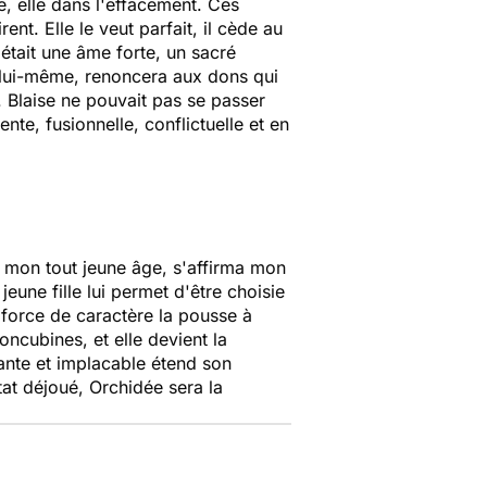
re, elle dans l'effacement. Ces
nt. Elle le veut parfait, il cède au
'était une âme forte, un sacré
e lui-même, renoncera aux dons qui
. Blaise ne pouvait pas se passer
ente, fusionnelle, conflictuelle et en
ès mon tout jeune âge, s'affirma mon
eune fille lui permet d'être choisie
force de caractère la pousse à
concubines, et elle devient la
ante et implacable étend son
tat déjoué, Orchidée sera la