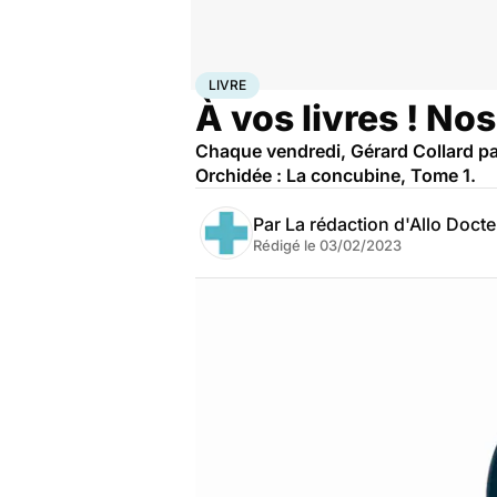
Accueil
Bien-être
Livre
LIVRE
À vos livres ! No
Chaque vendredi, Gérard Collard pa
Orchidée : La concubine, Tome 1.
Par
La rédaction d'Allo Doct
Rédigé le
03/02/2023