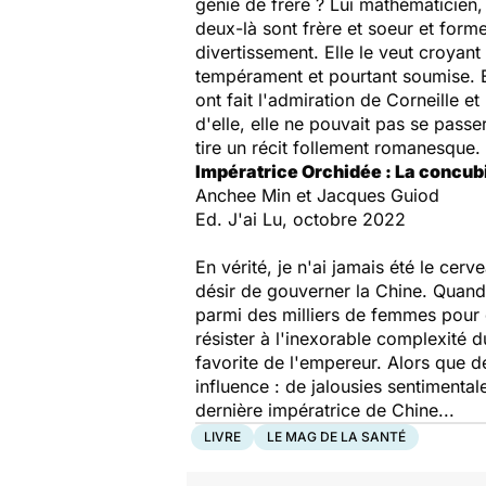
génie de frère ? Lui mathématicien, 
deux-là sont frère et soeur et forme
divertissement. Elle le veut croyant
tempérament et pourtant soumise. E
ont fait l'admiration de Corneille e
d'elle, elle ne pouvait pas se passer
tire un récit follement romanesque.
Impératrice Orchidée : La concu
Anchee Min et Jacques Guiod
Ed. J'ai Lu, octobre 2022
En vérité, je n'ai jamais été le cer
désir de gouverner la Chine. Quand l
parmi des milliers de femmes pour 
résister à l'inexorable complexité du
favorite de l'empereur. Alors que d
influence : de jalousies sentimental
dernière impératrice de Chine...
LIVRE
LE MAG DE LA SANTÉ