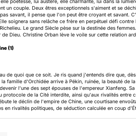
elle poétesse, lui austère, elle charmante, lui dans la lumiè
nt un couple. Deux êtres exceptionnels s'aiment et se déchire
 pas savant, il pense que l'on peut être croyant et savant. C
lle soignera sans relâche ce frère en perpétuel défi contr
t Richelieu. Le grand Siècle pèse sur la destinée des femmes
 de Dieu. Christine Orban lève le voile sur cette relation ard
bine
(1)
veau de quoi que ce soit. Je ris quand j'entends dire que, d
a famille d'Orchidée arrive à Pékin, ruinée, la beauté de la j
devenir l'une des sept épouses de l'empereur Xianfeng. Sa 
 protocole de la Cité interdite, ainsi qu'aux rivalités entre 
ébute le déclin de l'empire de Chine, une courtisane envoût
es en rivalités politiques, de séduction calculée en coup d'É