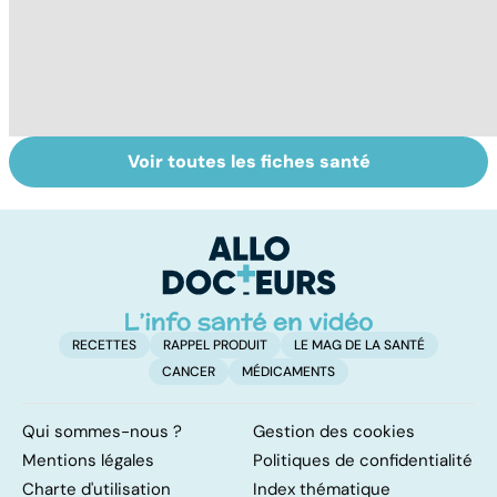
Voir toutes les fiches santé
Dérèglement
Tout savoir sur
I
hormonal : et si
les infections
a
c'était les
pulmonaires
fa
surrénales ?
d'
RECETTES
RAPPEL PRODUIT
LE MAG DE LA SANTÉ
CANCER
MÉDICAMENTS
Qui sommes-nous ?
Gestion des cookies
Mentions légales
Politiques de confidentialité
Charte d'utilisation
Index thématique