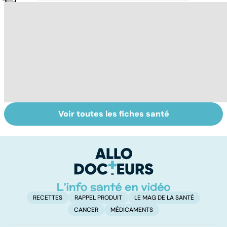
Voir toutes les fiches santé
Post-partum : un
La tuberculose
Pl
bouleversement
pulmonaire
o
après la
é
naissance
RECETTES
RAPPEL PRODUIT
LE MAG DE LA SANTÉ
CANCER
MÉDICAMENTS