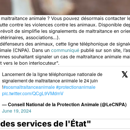
e maltraitance animale ? Vous pouvez désormais contacter 
utte contre les violences contre les animaux. Disponible dep
l prévoit de simplifie les signalements de maltraitance en ori
étérinaires, associations…).
éfenseurs des animaux, cette ligne téléphonique de signalem
animale (CNPA). Dans un
communiqué
publié sur son site, l’a
onnes souhaitant signaler un cas de maltraitance animale m
t vers le bon interlocuteur
".
Lancement de la ligne téléphonique nationale de
signalement de maltraitance animale le 24 juin
!
#sosmaltraitanceanimale
#protectionanimale
pic.twitter.com/QCgL9VMdmV
— Conseil National de la Protection Animale (@LeCNPA)
June 19, 2024
 des services de l'État"