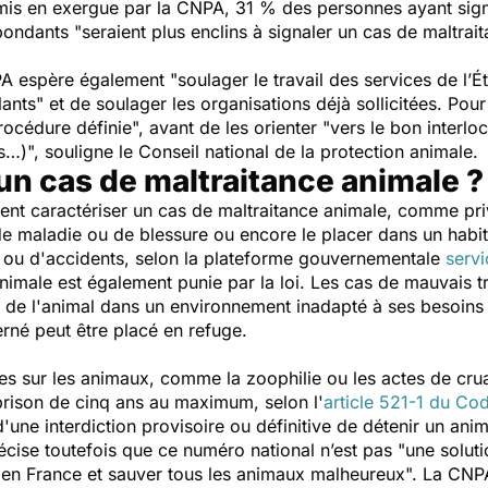
 mis en exergue par la CNPA, 31 % des personnes ayant sign
épondants "
seraient plus enclins à signaler un cas de maltra
PA espère également "
soulager le travail des services de l’É
lants
" et de soulager les organisations déjà sollicitées. Pour
procédure définie
", avant de les orienter "
vers le bon interlo
es…)
", souligne le Conseil national de la protection animale.
un cas de maltraitance animale ?
vent caractériser un cas de maltraitance animale, comme pri
 de maladie ou de blessure ou encore le placer dans un habi
 ou d'accidents, selon la plateforme gouvernementale
servi
animale est également punie par la loi. Les cas de mauvais 
en de l'animal dans un environnement inadapté à ses besoin
erné peut être placé en refuge.
ces sur les animaux, comme la zoophilie ou les actes de cru
prison de cinq ans au maximum, selon l'
article 521-1 du Co
'une interdiction provisoire ou définitive de détenir un anim
ise toutefois que ce numéro national n’est pas "
une soluti
 en France et sauver tous les animaux malheureux
". La CNP