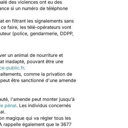
alé des violences ont eu des
itance si un numéro de téléphone
tat en filtrant les signalements sans
 ce faire, les télé-opérateurs vont
cuteur (police, gendarmerie, DDPP,
ver un animal de nourriture et
tat inadapté, pouvant être une
ce-public.fr
.
traitements, comme la privation de
s peut être sanctionné d'une amende
auté, l'amende peut monter jusqu'à
de pénal
.
Les individus concernés
al.
on magique qui va régler tous les
A rappelle également que le 3677