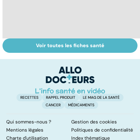
Voir toutes les fiches santé
Tout savoir sur
Inflammation des
Su
les infections
amygdales : que
le
pulmonaires
faire en cas
l'
d'angine ?
RECETTES
RAPPEL PRODUIT
LE MAG DE LA SANTÉ
CANCER
MÉDICAMENTS
Qui sommes-nous ?
Gestion des cookies
Mentions légales
Politiques de confidentialité
Charte d'utilisation
Index thématique