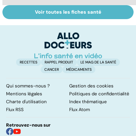
Voir toutes les fiches santé
Tout savoir sur
Inflammation des
Su
les infections
amygdales : que
le
pulmonaires
faire en cas
l'
d'angine ?
RECETTES
RAPPEL PRODUIT
LE MAG DE LA SANTÉ
CANCER
MÉDICAMENTS
Qui sommes-nous ?
Gestion des cookies
Mentions légales
Politiques de confidentialité
Charte d'utilisation
Index thématique
Flux RSS
Flux Atom
Retrouvez-nous sur