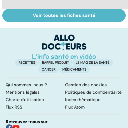
Voir toutes les fiches santé
Tout savoir sur
Inflammation des
Su
les infections
amygdales : que
le
pulmonaires
faire en cas
l'
d'angine ?
RECETTES
RAPPEL PRODUIT
LE MAG DE LA SANTÉ
CANCER
MÉDICAMENTS
Qui sommes-nous ?
Gestion des cookies
Mentions légales
Politiques de confidentialité
Charte d'utilisation
Index thématique
Flux RSS
Flux Atom
Retrouvez-nous sur