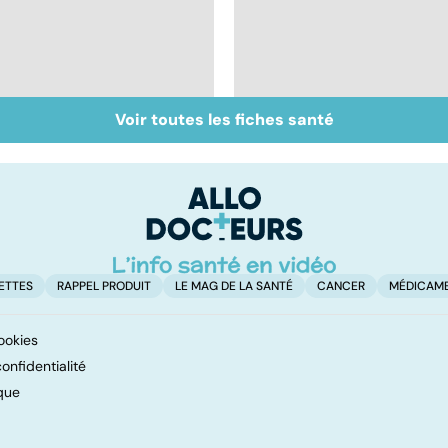
Voir toutes les fiches santé
Inflammation des
Suicide : prévenir le
amygdales : que faire
passage à l'acte
en cas d'angine ?
ETTES
RAPPEL PRODUIT
LE MAG DE LA SANTÉ
CANCER
MÉDICAM
ookies
onfidentialité
que