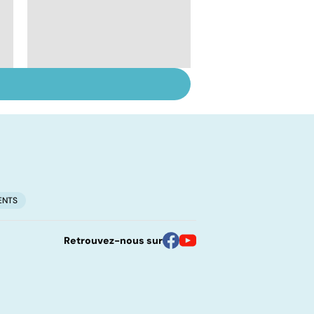
Le lupus, une maladie
complexe
ENTS
Retrouvez-nous sur