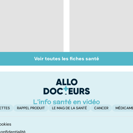
Voir toutes les fiches santé
Inflammation des
Suicide : prévenir le
amygdales : que faire
passage à l'acte
en cas d'angine ?
ETTES
RAPPEL PRODUIT
LE MAG DE LA SANTÉ
CANCER
MÉDICAM
ookies
onfidentialité