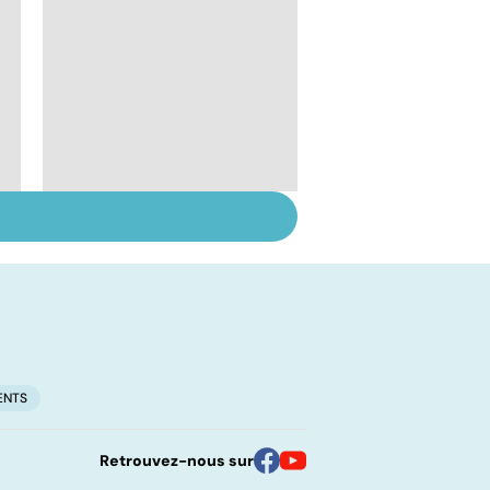
Le lupus, une maladie
complexe
ENTS
Retrouvez-nous sur