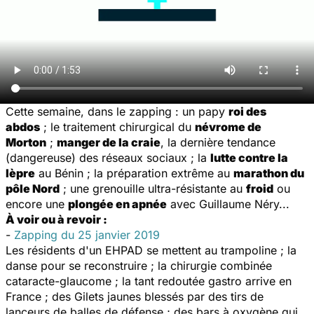
Cette semaine, dans le zapping : un papy
roi des
abdos
; le traitement chirurgical du
névrome de
Morton
;
manger de la craie
, la dernière tendance
(dangereuse) des réseaux sociaux ; la
lutte contre la
lèpre
au Bénin ; la préparation extrême au
marathon du
pôle Nord
; une grenouille ultra-résistante au
froid
ou
encore une
plongée en apnée
avec Guillaume Néry...
À voir ou à revoir :
-
Zapping du 25 janvier 2019
Les résidents d'un EHPAD se mettent au trampoline ; la
danse pour se reconstruire ; la chirurgie combinée
cataracte-glaucome ; la tant redoutée gastro arrive en
France ; des Gilets jaunes blessés par des tirs de
lanceurs de balles de défense ; des bars à oxygène qui