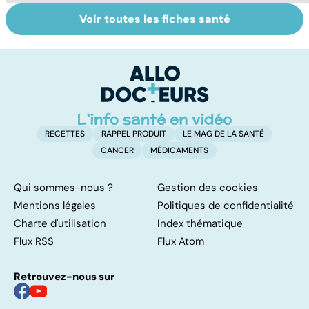
Voir toutes les fiches santé
Tout savoir sur
Inflammation des
Su
les infections
amygdales : que
le
pulmonaires
faire en cas
l'
d'angine ?
RECETTES
RAPPEL PRODUIT
LE MAG DE LA SANTÉ
CANCER
MÉDICAMENTS
Qui sommes-nous ?
Gestion des cookies
Mentions légales
Politiques de confidentialité
Charte d'utilisation
Index thématique
Flux RSS
Flux Atom
Retrouvez-nous sur