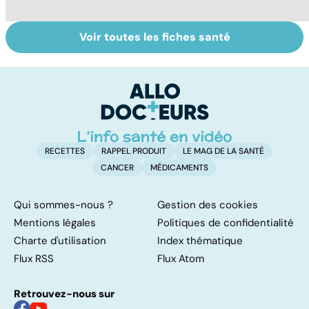
Voir toutes les fiches santé
Tout savoir sur
Inflammation des
Su
les infections
amygdales : que
le
pulmonaires
faire en cas
l'
d'angine ?
RECETTES
RAPPEL PRODUIT
LE MAG DE LA SANTÉ
CANCER
MÉDICAMENTS
Qui sommes-nous ?
Gestion des cookies
Mentions légales
Politiques de confidentialité
Charte d'utilisation
Index thématique
Flux RSS
Flux Atom
Retrouvez-nous sur