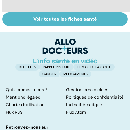
Voir toutes les fiches santé
Tout savoir sur
Inflammation des
Su
les infections
amygdales : que
le
pulmonaires
faire en cas
l'
d'angine ?
RECETTES
RAPPEL PRODUIT
LE MAG DE LA SANTÉ
CANCER
MÉDICAMENTS
Qui sommes-nous ?
Gestion des cookies
Mentions légales
Politiques de confidentialité
Charte d'utilisation
Index thématique
Flux RSS
Flux Atom
Retrouvez-nous sur