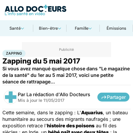
Santé
Bien-être
Famille
Émissions
Accueil
Santé
Zapping
ZAPPING
Zapping du 5 mai 2017
Si vous avez manqué quelque chose dans "Le magazine
de la santé" du 1er au 5 mai 2017, voici une petite
séance de rattrapage...
Par
La rédaction d'Allo Docteurs
Partager
Mis à jour le
11/05/2017
Cette semaine, dans le zapping : L'
Aquarius
, un bateau
humanitaire au secours des migrants naufragés ; une
exposition retrace l'
histoire des poisons
au fil des
siècles ; en Inde, un
bébé naît avec deux têtes
; la