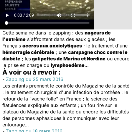
Cette semaine dans le zapping : des
nageurs de
l'extrême
s'affrontent dans des eaux glacées ; les
Français
accros aux anxiolytiques
; le traitement d'une
hémorragie cérébrale
; une
campagne choc contre le
diabète
; les
galipettes de Marina et Nordine
ou encore
la prise en charge du
lymphoedème
…
À voir ou à revoir :
-
Zapping du 25 mars 2016
Les enfants prennent le contrôle du Magazine de la santé
; le traitement chirurgical d'une infection de prothèse ; le
retour de la "vache folle" en France ; la science des
flatulences expliquée aux enfants ; un fou rire sur le
plateau du Magazine de la santé ou encore les difficultés
des personnes aphasiques à communiquer avec leur
entourage…
-
Zapping du 18 mars 2016