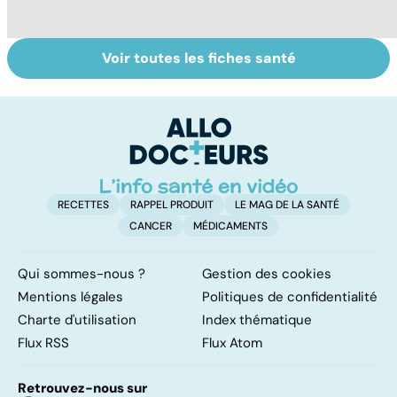
Voir toutes les fiches santé
Tout savoir sur
Inflammation des
Su
les infections
amygdales : que
le
pulmonaires
faire en cas
l'
d'angine ?
RECETTES
RAPPEL PRODUIT
LE MAG DE LA SANTÉ
CANCER
MÉDICAMENTS
Qui sommes-nous ?
Gestion des cookies
Mentions légales
Politiques de confidentialité
Charte d'utilisation
Index thématique
Flux RSS
Flux Atom
Retrouvez-nous sur