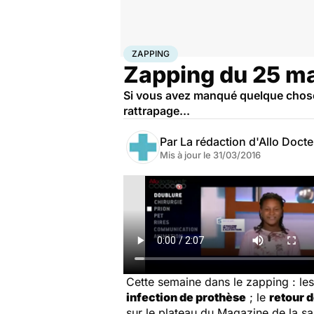
Accueil
Santé
Zapping
ZAPPING
Zapping du 25 m
Si vous avez manqué quelque chose 
rattrapage...
Par
La rédaction d'Allo Doct
Mis à jour le
31/03/2016
Cette semaine dans le zapping : les
infection de prothèse
; le
retour d
sur le plateau du Magazine de la s