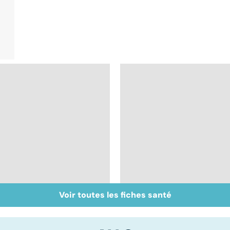
Voir toutes les fiches santé
Inflammation des
Suicide : prévenir le
amygdales : que faire
passage à l'acte
en cas d'angine ?