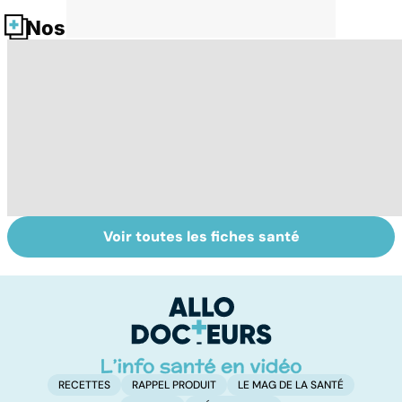
Nos fiches santé
Voir toutes les fiches santé
Tout savoir sur
Inflammation des
Su
les infections
amygdales : que
le
pulmonaires
faire en cas
l'
d'angine ?
RECETTES
RAPPEL PRODUIT
LE MAG DE LA SANTÉ