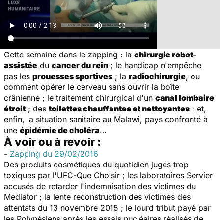
Cette semaine dans le zapping : la
chirurgie robot-
assistée
du
cancer du rein
; le handicap n'empêche
pas les
prouesses sportives
; la
radiochirurgie
, ou
comment opérer le cerveau sans ouvrir la boîte
crânienne ; le traitement chirurgical d'un
canal lombaire
étroit
; des
toilettes chauffantes et nettoyantes
; et,
enfin, la situation sanitaire au Malawi, pays confronté à
une
épidémie de choléra
…
À voir ou à revoir :
-
Zapping du 29/02/2016
Des produits cosmétiques du quotidien jugés trop
toxiques par l'UFC-Que Choisir ; les laboratoires Servier
accusés de retarder l'indemnisation des victimes du
Mediator ; la lente reconstruction des victimes des
attentats du 13 novembre 2015 ; le lourd tribut payé par
les Polynésiens après les essais nucléaires réalisés de