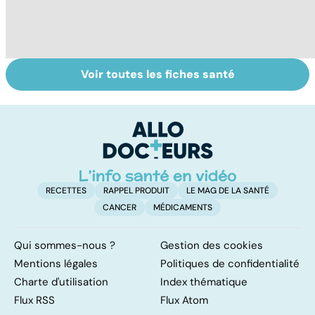
Voir toutes les fiches santé
Tout savoir sur
Inflammation des
Su
les infections
amygdales : que
le
pulmonaires
faire en cas
l'
d'angine ?
RECETTES
RAPPEL PRODUIT
LE MAG DE LA SANTÉ
CANCER
MÉDICAMENTS
Qui sommes-nous ?
Gestion des cookies
Mentions légales
Politiques de confidentialité
Charte d'utilisation
Index thématique
Flux RSS
Flux Atom