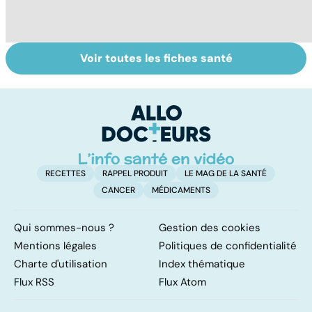
Voir toutes les fiches santé
Tout savoir sur
Inflammation des
Su
les infections
amygdales : que
le
pulmonaires
faire en cas
l'
d'angine ?
RECETTES
RAPPEL PRODUIT
LE MAG DE LA SANTÉ
CANCER
MÉDICAMENTS
Qui sommes-nous ?
Gestion des cookies
Mentions légales
Politiques de confidentialité
Charte d'utilisation
Index thématique
Flux RSS
Flux Atom