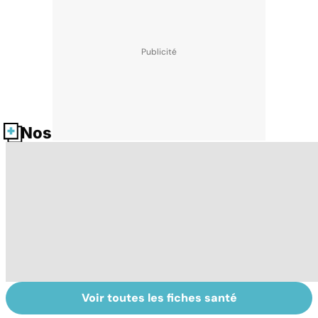
Nos fiches santé
Voir toutes les fiches santé
La tuberculose
Embolie
Me