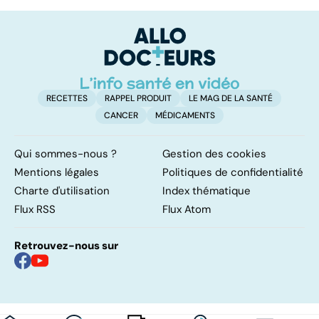
pulmonaire
pulmonaire : un
c
caillot dans
p
l'artère
pulmonaire
RECETTES
RAPPEL PRODUIT
LE MAG DE LA SANTÉ
CANCER
MÉDICAMENTS
Qui sommes-nous ?
Gestion des cookies
Mentions légales
Politiques de confidentialité
Charte d'utilisation
Index thématique
Flux RSS
Flux Atom
Retrouvez-nous sur