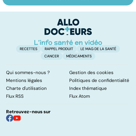
La tuberculose
Rougeole :
M
pulmonaire
l'importance de
ér
la vaccination
c
r
RECETTES
RAPPEL PRODUIT
LE MAG DE LA SANTÉ
CANCER
MÉDICAMENTS
Qui sommes-nous ?
Gestion des cookies
Mentions légales
Politiques de confidentialité
Charte d'utilisation
Index thématique
Flux RSS
Flux Atom
Retrouvez-nous sur