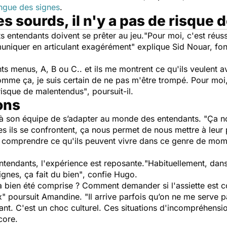
ngue des signes
.
s sourds, il n'y a pas de risque
ts entendants doivent se prêter au jeu.
"Pour moi, c'est réuss
muniquer en articulant exagérément"
explique Sid Nouar, fo
ts menus, A, B ou C.. et ils me montrent ce qu'ils veulent ave
Comme ça, je suis certain de ne pas m'être trompé. Pour moi
 risque de malentendus"
, poursuit-il.
ons
et à son équipe de s’adapter au monde des entendants.
"Ça n
les ils se confrontent, ça nous permet de nous mettre à le
e comprendre ce qu'ils peuvent vivre dans ce genre de mom
tendants, l'expérience est reposante.
"Habituellement, dans 
ignes, ça fait du bien"
, confie Hugo.
 bien été comprise ? Comment demander si l'assiette est cop
ux"
poursuit Amandine. "
Il arrive parfois qu’on ne me serve p
ant. C'est un choc culturel. Ces situations d'incompréhension 
ncore.