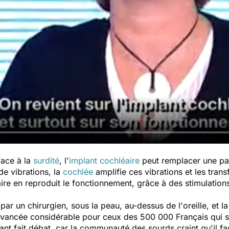
ace à la
surdité
, l'
implant cochléaire
peut remplacer une part
de vibrations, la
cochlée
amplifie ces vibrations et les tran
ire en reproduit le fonctionnement, grâce à des stimulation
par un chirurgien, sous la peau, au-dessus de l'oreille, et l
ne avancée considérable pour ceux des 500 000 Français qui 
lant fait débat, car la communauté des sourds craint qu'il f