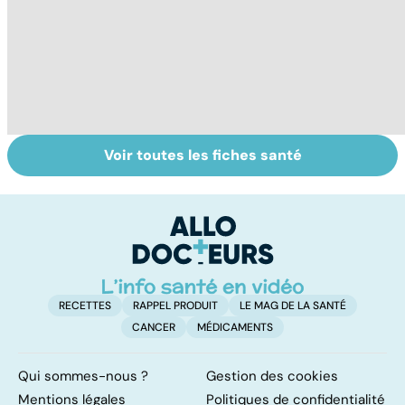
Voir toutes les fiches santé
Fin de vie : de la
Le café : une
L
loi Leonetti à
mine d'or pour
fa
l'aide active à
notre santé ?
on
mourir
RECETTES
RAPPEL PRODUIT
LE MAG DE LA SANTÉ
CANCER
MÉDICAMENTS
Qui sommes-nous ?
Gestion des cookies
Mentions légales
Politiques de confidentialité