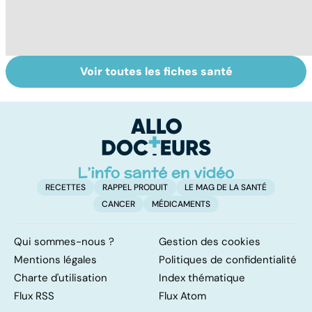
Voir toutes les fiches santé
La tuberculose
Le magnésium,
In
pulmonaire
un oligo-élément
l
vital
F
so
RECETTES
RAPPEL PRODUIT
LE MAG DE LA SANTÉ
CANCER
MÉDICAMENTS
Qui sommes-nous ?
Gestion des cookies
Mentions légales
Politiques de confidentialité
Charte d'utilisation
Index thématique
Flux RSS
Flux Atom