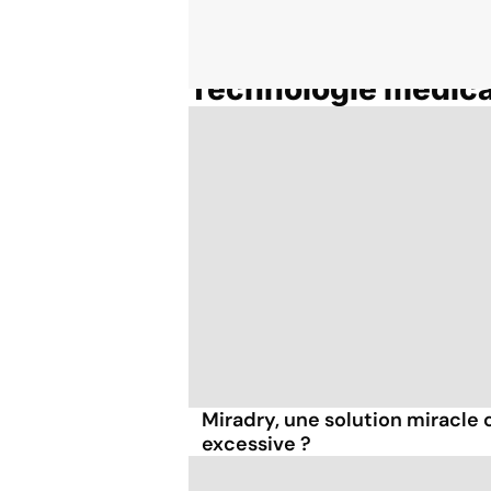
Technologie médica
Accueil
Thématiques
Miradry, une solution miracle 
excessive ?