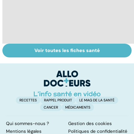
Voir toutes les fiches santé
La tuberculose
Tout savoir sur
I
pulmonaire
les infections
a
pulmonaires
fa
d'
RECETTES
RAPPEL PRODUIT
LE MAG DE LA SANTÉ
CANCER
MÉDICAMENTS
Qui sommes-nous ?
Gestion des cookies
Mentions légales
Politiques de confidentialité