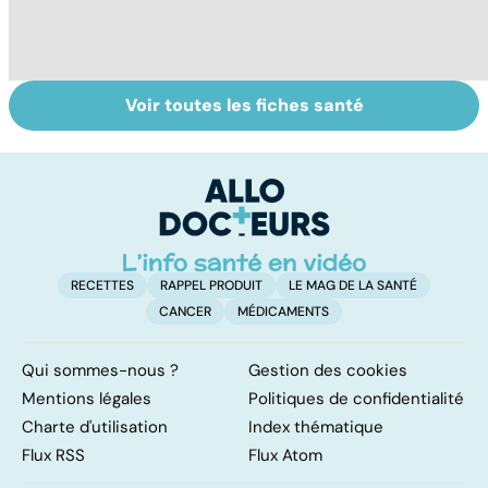
Voir toutes les fiches santé
La tuberculose
Tout savoir sur
I
pulmonaire
les infections
a
pulmonaires
fa
d'
RECETTES
RAPPEL PRODUIT
LE MAG DE LA SANTÉ
CANCER
MÉDICAMENTS
Qui sommes-nous ?
Gestion des cookies
Mentions légales
Politiques de confidentialité
Charte d'utilisation
Index thématique
Flux RSS
Flux Atom