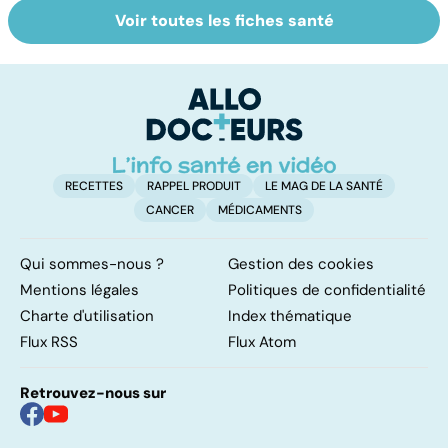
Voir toutes les fiches santé
La tuberculose
Tout savoir sur
I
pulmonaire
les infections
a
pulmonaires
fa
d'
RECETTES
RAPPEL PRODUIT
LE MAG DE LA SANTÉ
CANCER
MÉDICAMENTS
Qui sommes-nous ?
Gestion des cookies
Mentions légales
Politiques de confidentialité
Charte d'utilisation
Index thématique
Flux RSS
Flux Atom
Retrouvez-nous sur