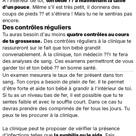
À l'intérieur de toi,
ton bébé ?? a maintenant la taille
d'un pouce
. Même s'il est très petit, il donnera des
coups de pieds ?? et s'étirera ! Mais tu ne le sentiras pas
encore.
Des contrôles réguliers
Tu auras besoin d'au moins
quatre contrôles au cours
de ta grossesse.
Des contrôles réguliers à la clinique te
rassureront sur le fait que ton bébé grandit
convenablement. À la clinique, ton médecin ??‍⚕️ te fera
des analyses de sang. Ces examens permettront de vous
garder toi et ton bébé ?? en bonne santé.
Un examen mesurera le taux de fer présent dans ton
sang. Ton corps a besoin de plein de fer. Il te permet
d'être forte et aide ton bébé à grandir à l'intérieur de toi.
Si tu as un niveau bas de fer, il est possible que tu te
sentes faible et avec le souffle court. Dans ce cas tu
devras prendre des comprimés de fer tous les jours. Tu
peux te les procurer à la clinique.
La clinique peut te proposer de vérifier la présence
d'infections telles que
la syphilis ou le sida
. Fais