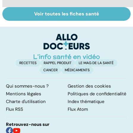
Voir toutes les fiches santé
La tuberculose
L'excision, une
To
pulmonaire
mutilation
le
sexuelle
p
RECETTES
RAPPEL PRODUIT
LE MAG DE LA SANTÉ
CANCER
MÉDICAMENTS
Qui sommes-nous ?
Gestion des cookies
Mentions légales
Politiques de confidentialité
Charte d'utilisation
Index thématique
Flux RSS
Flux Atom
Retrouvez-nous sur