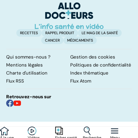
de quoi s'agit-il ?
d'
RECETTES
RAPPEL PRODUIT
LE MAG DE LA SANTÉ
CANCER
MÉDICAMENTS
Qui sommes-nous ?
Gestion des cookies
Mentions légales
Politiques de confidentialité
Charte d'utilisation
Index thématique
Flux RSS
Flux Atom
Retrouvez-nous sur
À la une
Vidéos
Recherche
Menu
Fiches santé