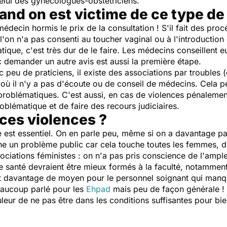
 celui des gynécologues-obstétriciens.
nd on est victime de ce type de 
édecin hormis le prix de la consultation ! S'il fait des pro
 l'on n'a pas consenti au toucher vaginal ou à l'introduction
atique, c'est très dur de le faire. Les médecins conseillent
c demander un autre avis est aussi la première étape.
 peu de praticiens, il existe des associations par troubles
 où il n'y a pas d'écoute ou de conseil de médecins. Cela 
roblématiques. C'est aussi, en cas de violences pénalement 
problématique et de faire des recours judiciaires.
ces violences ?
e est essentiel. On en parle peu, même si on a davantage p
ne
un problème public car cela touche toutes les femmes, 
sociations féministes : on n'a pas pris conscience de l'ampl
 santé devraient être mieux formés à la faculté, notamment à
faut davantage de moyen pour le personnel soignant qui manq
eaucoup parlé pour les
Ehpad
mais peu de façon générale ! O
ouleur de ne pas être dans les conditions suffisantes pour b