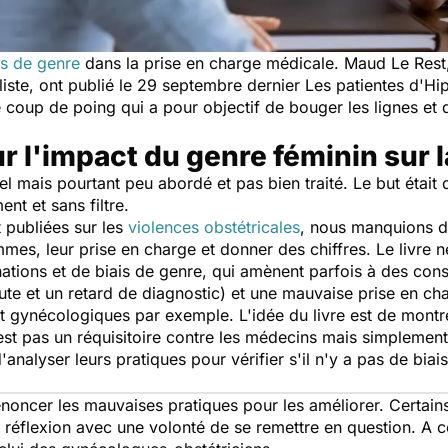
és de genre
dans la prise en charge médicale. Maud Le Rest, 
iste, ont publié le 29 septembre dernier
Les patientes d'Hi
 coup de poing qui a pour objectif de bouger les lignes et d
ur l'impact du genre féminin sur l
el mais pourtant peu abordé et pas bien traité. Le but était
ent et sans filtre.
t publiées sur les
violences obstétricales
, nous manquions d
mes, leur prise en charge et donner des chiffres. Le livre 
inations et de biais de genre, qui amènent parfois à des co
te et un retard de diagnostic) et une mauvaise prise en cha
 et gynécologiques par exemple. L'idée du livre est de mont
est pas un réquisitoire contre les médecins mais simplemen
'analyser leurs pratiques pour vérifier s'il n'y a pas de bia
énoncer les mauvaises pratiques pour les améliorer. Certain
a réflexion avec une volonté de se remettre en question. A c