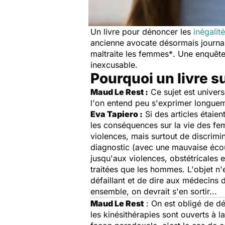
Un livre pour dénoncer les
inégalit
ancienne avocate désormais journal
maltraite les femmes*
. Une enquête
inexcusable.
Pourquoi un livre s
Maud Le Rest :
Ce sujet est univers
l'on entend peu s'exprimer longuem
Eva Tapiero :
Si des articles étaien
les conséquences sur la vie des fem
violences, mais surtout de discrim
diagnostic (avec une mauvaise écou
jusqu'aux violences, obstétricales
traitées que les hommes. L'objet n'
défaillant et de dire aux médecins d
ensemble, on devrait s'en sortir...
Maud Le Rest
: On est obligé de d
les kinésithérapies sont ouverts à l