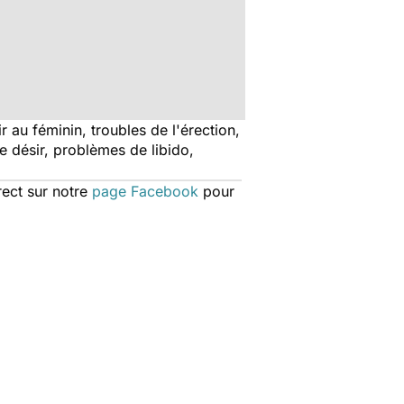
r au féminin, troubles de l'érection,
e désir, problèmes de libido,
rect sur notre
page Facebook
pour