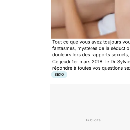
Tout ce que vous avez toujours voulu
fantasmes, mystères de la séduction
douleurs lors des rapports sexuels
Ce jeudi 1er mars 2018, le Dr Sylvie
répondre à toutes vos questions se
SEXO