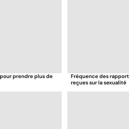
 pour prendre plus de
Fréquence des rapports
reçues sur la sexualité