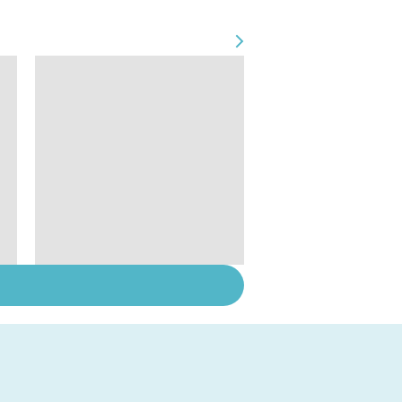
Vivre après un
cancer