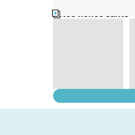
Nos fiches santé
Sexualité, infertilité
et PMA, des liens
étroits