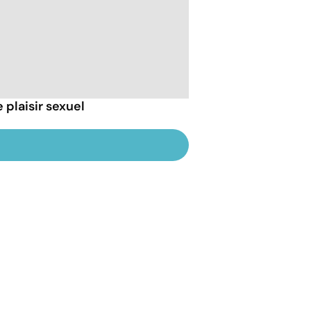
 plaisir sexuel