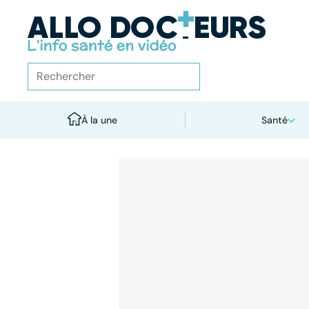
À la une
Santé