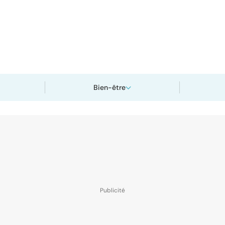
Bien-être