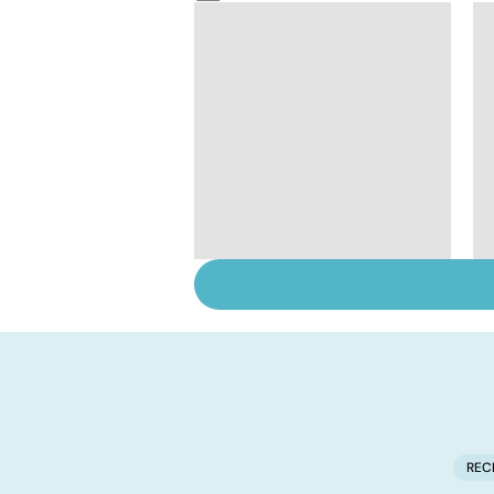
Sexualité, infertilité
et PMA, des liens
étroits
REC