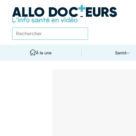
À la une
Santé