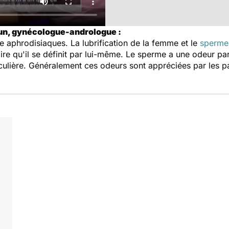
un, gynécologue-andrologue :
 aphrodisiaques. La lubrification de la femme et le
sperme
dire qu'il se définit par lui-même. Le sperme a une odeur part
culière. Généralement ces odeurs sont appréciées par les p