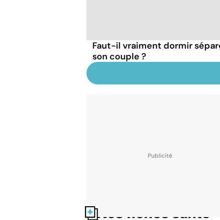
Faut-il vraiment dormir sépa
son couple ?
Nos fiches santé