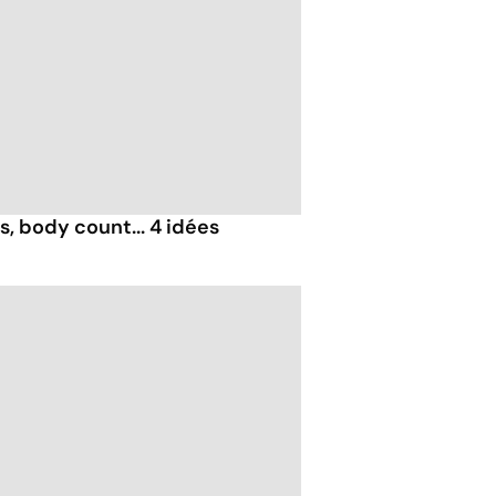
, body count... 4 idées