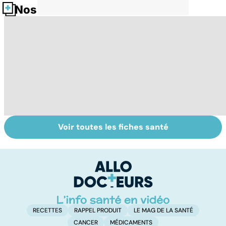
Nos fiches santé
Voir toutes les fiches santé
Sexualité,
Le sperme : son
S
infertilité et
odeur, sa couleur,
re
PMA, des liens
sa composition...
li
étroits
RECETTES
RAPPEL PRODUIT
LE MAG DE LA SANTÉ
CANCER
MÉDICAMENTS