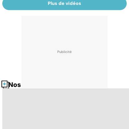
Plus de vidéos
Nos fiches santé