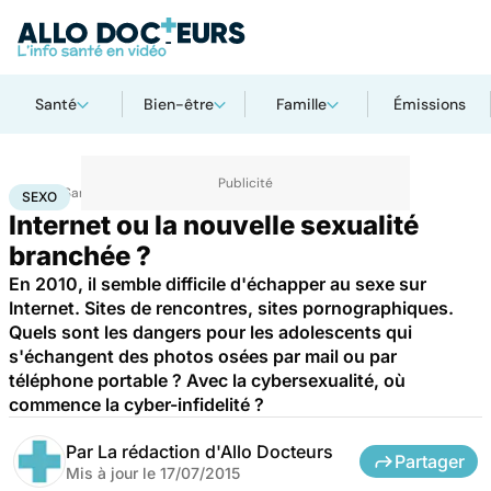
Santé
Bien-être
Famille
Émissions
Accueil
Santé
Maladies
Drogues et addictions
Sexo
SEXO
Internet ou la nouvelle sexualité
branchée ?
En 2010, il semble difficile d'échapper au sexe sur
Internet. Sites de rencontres, sites pornographiques.
Quels sont les dangers pour les adolescents qui
s'échangent des photos osées par mail ou par
téléphone portable ? Avec la cybersexualité, où
commence la cyber-infidelité ?
Par
La rédaction d'Allo Docteurs
Partager
Mis à jour le
17/07/2015