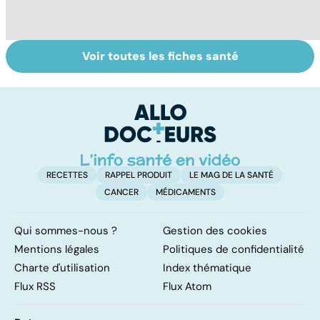
Voir toutes les fiches santé
Sexualité,
Le sperme : son
S
infertilité et
odeur, sa couleur,
re
PMA, des liens
sa composition...
li
étroits
RECETTES
RAPPEL PRODUIT
LE MAG DE LA SANTÉ
CANCER
MÉDICAMENTS
Qui sommes-nous ?
Gestion des cookies
Mentions légales
Politiques de confidentialité
Charte d'utilisation
Index thématique
Flux RSS
Flux Atom