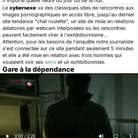
n'importe quelle heure du jour ou de la nuit.
Le
cybersexe
va des classiques sites de rencontres aux
images pornographiques en accès libre, jusqu'au dernier
site tendance "chat roulette", un site de mise en relations
aléatoires par webcam interposées où les rencontres
peuvent facilement virer à l'exhibitionnisme...
Attention, pour les besoins de l'enquête notre journaliste
s'est connectée sur ce site pendant seulement 5 minutes
et elle a été mise en relation avec trois hommes qui
voulaient voir ses
seins
et un exhibitionniste.
Gare à la dépendance