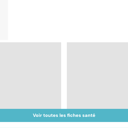
Voir toutes les fiches santé
Le sperme : son
L'andropause, la
odeur, sa couleur, sa
ménopause des