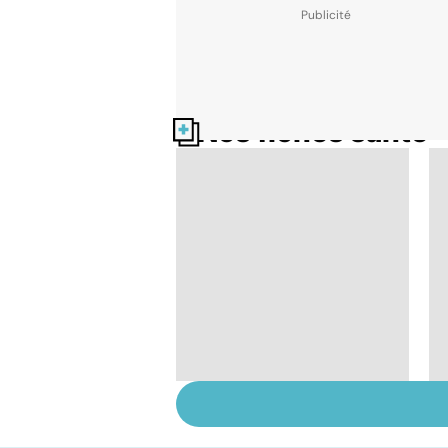
Nos fiches santé
Sexualité, infertilité
et PMA, des liens