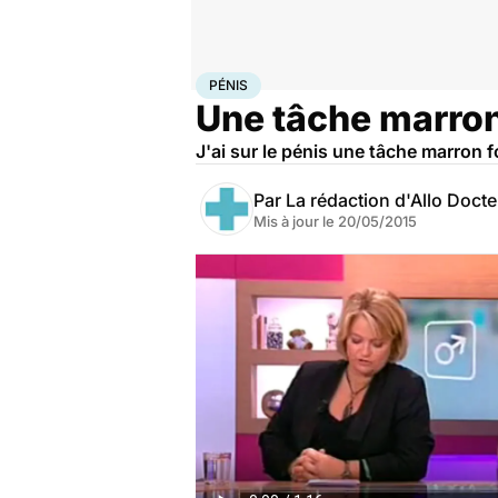
Accueil
Santé
Pénis
PÉNIS
Une tâche marron 
J'ai sur le pénis une tâche marron
Par
La rédaction d'Allo Doct
Mis à jour le
20/05/2015