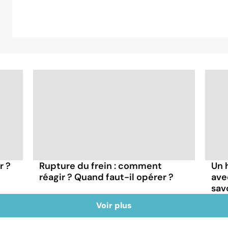
r ?
Rupture du frein : comment
Un 
réagir ? Quand faut-il opérer ?
ave
sav
Voir plus