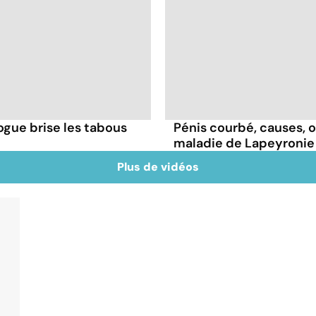
ogue brise les tabous
Pénis courbé, causes, op
maladie de Lapeyronie
Plus de vidéos