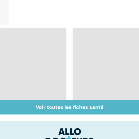
Voir toutes les fiches santé
Inflammation des
Suicide : prévenir le
amygdales : que faire
passage à l'acte
en cas d'angine ?