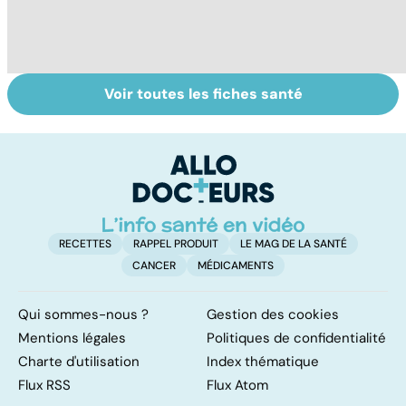
Voir toutes les fiches santé
Tout savoir sur
Inflammation des
Su
les infections
amygdales : que
le
pulmonaires
faire en cas
l'
d'angine ?
RECETTES
RAPPEL PRODUIT
LE MAG DE LA SANTÉ
CANCER
MÉDICAMENTS
Qui sommes-nous ?
Gestion des cookies
Mentions légales
Politiques de confidentialité
Charte d'utilisation
Index thématique
Flux RSS
Flux Atom