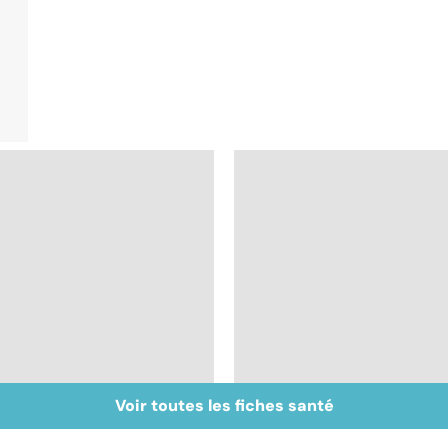
Voir toutes les fiches santé
La pilule : une
Tout savoir sur les
contraception
infections