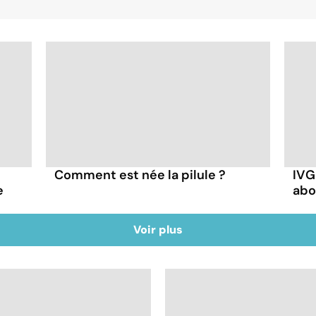
Comment est née la pilule ?
IVG
e
abo
%
Voir plus