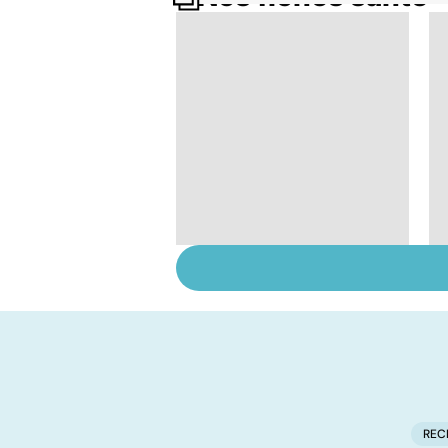
À chacune sa
contraception !
REC