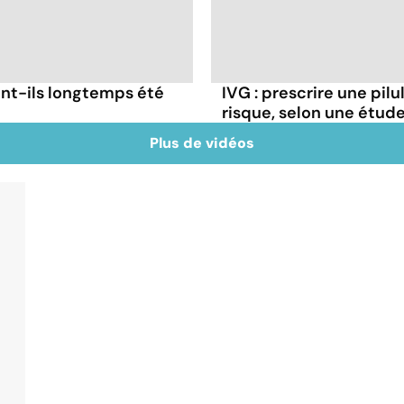
nt-ils longtemps été
IVG : prescrire une pilu
risque, selon une étud
Plus de vidéos