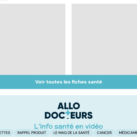
Voir toutes les fiches santé
La pilule : une
Tout savoir sur les
contraception
infections
simple à avaler !
pulmonaires
ETTES
RAPPEL PRODUIT
LE MAG DE LA SANTÉ
CANCER
MÉDICAM