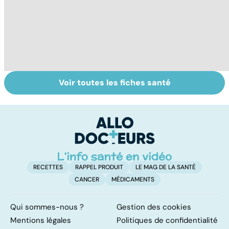
Voir toutes les fiches santé
L'avortement :
Gynéco : un suivi
À
quels délais,
pour la vie
c
quelles
méthodes ?
RECETTES
RAPPEL PRODUIT
LE MAG DE LA SANTÉ
CANCER
MÉDICAMENTS
Qui sommes-nous ?
Gestion des cookies
Mentions légales
Politiques de confidentialité