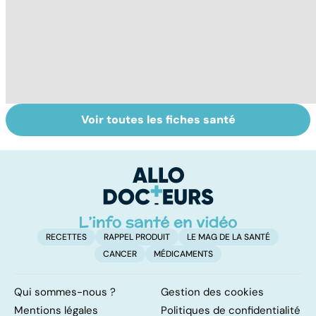
Voir toutes les fiches santé
Tout savoir sur
Inflammation des
Su
les infections
amygdales : que
le
pulmonaires
faire en cas
l'
d'angine ?
RECETTES
RAPPEL PRODUIT
LE MAG DE LA SANTÉ
CANCER
MÉDICAMENTS
Qui sommes-nous ?
Gestion des cookies
Mentions légales
Politiques de confidentialité