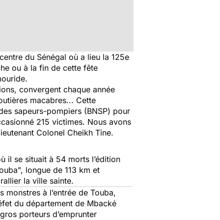
centre du Sénégal où a lieu la 125e
e ou à la fin de cette fête
mouride.
mations, convergent chaque année
outières macabres... Cette
e des sapeurs-pompiers (BNSP) pour
occasionné 215 victimes. Nous avons
e lieutenant Colonel Cheikh Tine.
il se situait à 54 morts l’édition
Touba", longue de 113 km et
lier la ville sainte.
 monstres à l’entrée de Touba,
réfet du département de Mbacké
 gros porteurs d’emprunter