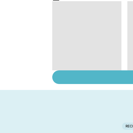
La tuberculose
pulmonaire
REC