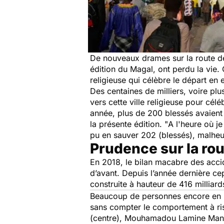
De nouveaux drames sur la route de 
édition du Magal, ont perdu la vie. 
religieuse qui célèbre le départ e
Des centaines de milliers, voire pl
vers cette ville religieuse pour cé
année, plus de 200 blessés avaient
la présente édition. "
A l'heure où j
pu en sauver 202 (blessés), malhe
Prudence sur la rou
En 2018, le bilan macabre des accide
d’avant. Depuis l’année dernière c
construite à hauteur de 416 milliards
Beaucoup de personnes encore en ro
sans compter le comportement à ri
(centre), Mouhamadou Lamine Mané, 