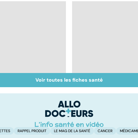
Voir toutes les fiches santé
Tout savoir sur les
Inflammation des
infections
amygdales : que faire
pulmonaires
en cas d'angine ?
ETTES
RAPPEL PRODUIT
LE MAG DE LA SANTÉ
CANCER
MÉDICAM