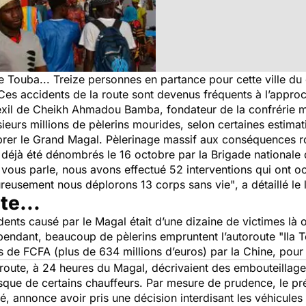
Touba... Treize personnes en partance pour cette ville du 
Ces accidents de la route sont devenus fréquents à l’approch
n exil de Cheikh Ahmadou Bamba, fondateur de la confrérie 
usieurs millions de pèlerins mourides, selon certaines esti
lébrer le Grand Magal. Pèlerinage massif aux conséquences r
 déjà été dénombrés le 16 octobre par la Brigade national
e vous parle, nous avons effectué 52 interventions qui ont 
ureusement nous déplorons 13 corps sans vie"
, a détaillé l
te...
nts causé par le Magal était d’une dizaine de victimes là où 
ependant, beaucoup de pèlerins empruntent l’autoroute "Ila 
 de FCFA (plus de 634 millions d’euros) par la Chine, pour ral
ute, à 24 heures du Magal, décrivaient des embouteillages
sque de certains chauffeurs. Par mesure de prudence, le p
annonce avoir pris une décision interdisant les véhicules