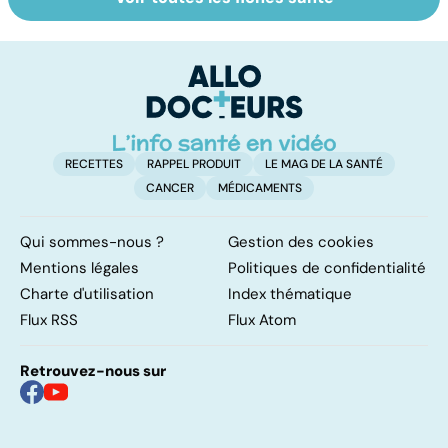
La tuberculose
Le magnésium,
In
pulmonaire
un oligo-élément
l
vital
F
so
RECETTES
RAPPEL PRODUIT
LE MAG DE LA SANTÉ
CANCER
MÉDICAMENTS
Qui sommes-nous ?
Gestion des cookies
Mentions légales
Politiques de confidentialité
Charte d'utilisation
Index thématique
Flux RSS
Flux Atom
Retrouvez-nous sur