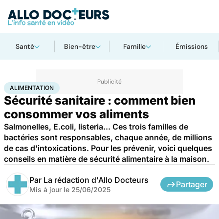
Santé
Bien-être
Famille
Émissions
Accueil
Santé
Société
Santé publique
Alimentation
ALIMENTATION
Sécurité sanitaire : comment bien
consommer vos aliments
Salmonelles, E.coli, listeria... Ces trois familles de
bactéries sont responsables, chaque année, de millions
de cas d'intoxications. Pour les prévenir, voici quelques
conseils en matière de sécurité alimentaire à la maison.
Par
La rédaction d'Allo Docteurs
Partager
Mis à jour le
25/06/2025