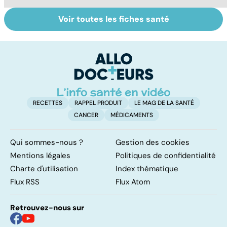
Voir toutes les fiches santé
Violences
Tout savoir sur
I
sexuelles :
les infections
a
comment s'en
pulmonaires
fa
remettre ?
d'
RECETTES
RAPPEL PRODUIT
LE MAG DE LA SANTÉ
CANCER
MÉDICAMENTS
Qui sommes-nous ?
Gestion des cookies
Mentions légales
Politiques de confidentialité
Charte d'utilisation
Index thématique
Flux RSS
Flux Atom
Retrouvez-nous sur