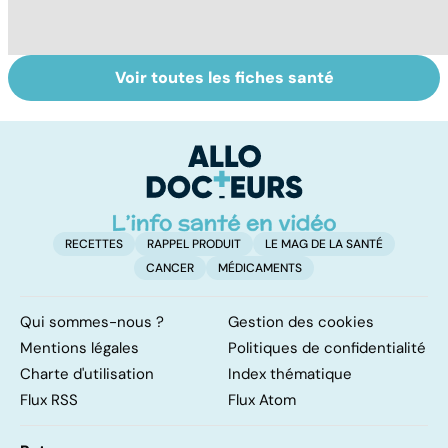
Voir toutes les fiches santé
Tout savoir sur
Inflammation des
Su
les infections
amygdales : que
le
pulmonaires
faire en cas
l'
d'angine ?
RECETTES
RAPPEL PRODUIT
LE MAG DE LA SANTÉ
CANCER
MÉDICAMENTS
Qui sommes-nous ?
Gestion des cookies
Mentions légales
Politiques de confidentialité
Charte d'utilisation
Index thématique
Flux RSS
Flux Atom